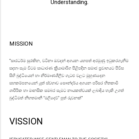
Understanding.
MISSION
"සාරධර්ම සුරකින, වටිනා ඔවදන් අගයන යහපත් අරමුණු ඉටුකරගැනීම
සදහා සෑම විටම සාධාරණ ක්‍රියාමාරිග පිළිපදින සමාජ ප්‍රවාහයට පිවිස
සිහි බුද්ධියෙන් හා නිර්මාණශීලීව ගැටළු වලට මුහුණදෙන
සහකම්පනයෙන් යුත් ස්වභාව සෞන්දර්ය අගයන පරිසර හිතකාමී
ශාරීරික හා මානසික සමබර සැමට නායකත්වයක් ලබාදිය හැකි උගත්
බුද්ධිමත් නිහතමානී “මලිදෙව්” පුත් රුවනක්"
VISSION