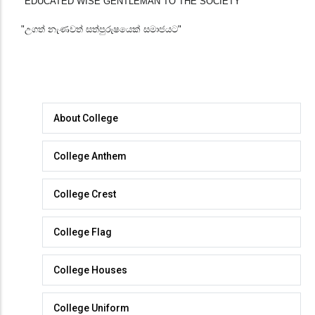
"EDUCATED WISE GENTLEMAN TO THE SOCIETY"
"උගත් නැණවත් සත්පුරුෂයෙක් සමාජයට"
About
About College
College
College Anthem
College Crest
College Flag
College Houses
College Uniform